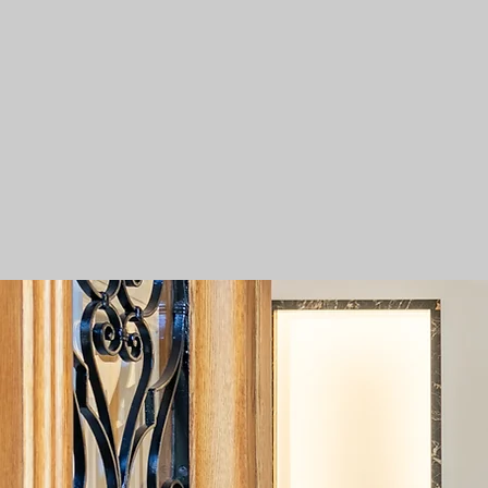
Resurfacing Anca
Protes