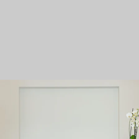
i di Rivestimento
Protesi di Rives
Metallo
Ceramica