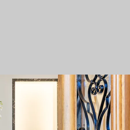
timento
Protesi Totale Anca​